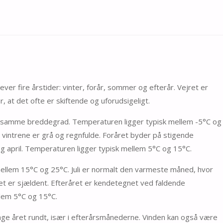
ver fire årstider: vinter, forår, sommer og efterår. Vejret er
, at det ofte er skiftende og uforudsigeligt.
 på samme breddegrad. Temperaturen ligger typisk mellem -5°C og
 vintrene er grå og regnfulde. Foråret byder på stigende
og april. Temperaturen ligger typisk mellem 5°C og 15°C.
llem 15°C og 25°C. Juli er normalt den varmeste måned, hvor
 er sjældent. Efteråret er kendetegnet ved faldende
lem 5°C og 15°C.
ge året rundt, især i efterårsmånederne. Vinden kan også være