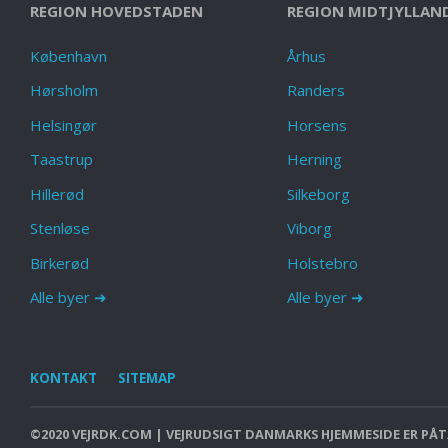
REGION HOVEDSTADEN
REGION MIDTJYLLAN
København
Århus
Hørsholm
Randers
Helsingør
Horsens
Taastrup
Herning
Hillerød
Silkeborg
Stenløse
Viborg
Birkerød
Holstebro
Alle byer ➜
Alle byer ➜
KONTAKT
SITEMAP
©2020 VEJRDK.COM | VEJRUDSIGT DANMARKS HJEMMESIDE ER PÅTÆ