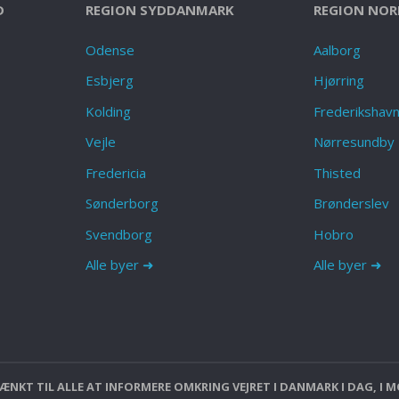
D
REGION SYDDANMARK
REGION NOR
Odense
Aalborg
Esbjerg
Hjørring
Kolding
Frederikshav
Vejle
Nørresundby
Fredericia
Thisted
Sønderborg
Brønderslev
Svendborg
Hobro
Alle byer ➜
Alle byer ➜
NKT TIL ALLE AT INFORMERE OMKRING VEJRET I DANMARK I DAG, I M