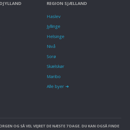
DJYLLAND
REGION SJÆLLAND
Haslev
Jyllinge
n
Helsinge
Nivå
Sorø
Skælskør
Maribo
Alle byer ➜
ORGEN OG SÅ VEL VEJRET DE NÆSTE 7 DAGE. DU KAN OGSÅ FINDE