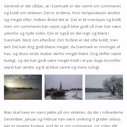
Generelt er det sådan, at i Danmark er der varmt om sommeren
og koldt om vinteren. Det er et klima, hvor temperaturen ændrer
sig meget efter, hvilken årstid det er. Det er tit overskyet og koldt,
men om sommeren kan vejret også blive godt så man kan være
udenfor og nyde solen. Der er også en del regn og blæst i
Danmark. Mest om efteråret. Om foråret er det ofte koldt, men
tørt. Det kan dog godt blæse meget, da Danmark er omringet af
hav, og disse vinde skaber derfor meget blæst. Dog skifter vejret
hurtigt, og det kan godt være meget koldt i et par dage hvorefter
vejret kan ændre sig til at blive varmt og mere solrigt.
Man skal have en varm jakke på om vinteren, da der i månederne
December, Januar og Februar kan være omkring 0 grader celcius.
Her er dagene kortere, end de er om sommeren, og solen går