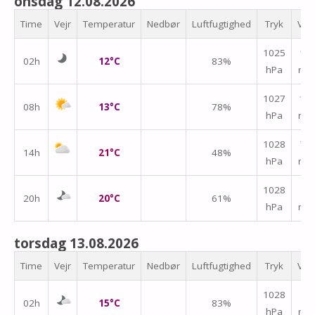
onsdag 12.08.2026
Time
Vejr
Temperatur
Nedbør
Luftfugtighed
Tryk
Vin
1025
↑
02h
12°C
83%
hPa
m/
1027
↑
08h
13°C
78%
hPa
m/
1028
↑
14h
21°C
48%
hPa
m/
↑
1028
20h
20°C
61%
hPa
m/
torsdag 13.08.2026
Time
Vejr
Temperatur
Nedbør
Luftfugtighed
Tryk
Vin
↑
1028
02h
15°C
83%
hPa
m/