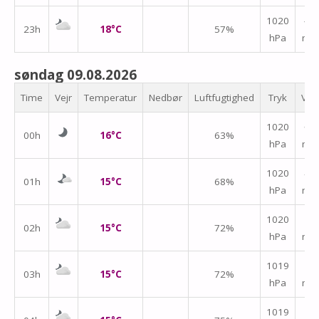
1020
↑
23h
18°C
57%
hPa
m/
søndag 09.08.2026
Time
Vejr
Temperatur
Nedbør
Luftfugtighed
Tryk
Vin
1020
↑
00h
16°C
63%
hPa
m/
↑
1020
01h
15°C
68%
hPa
m/
↑
1020
02h
15°C
72%
hPa
m/
↑
1019
03h
15°C
72%
hPa
m/
↑
1019