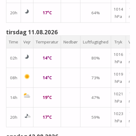
1014
↑
20h
17°C
64%
hPa
m/
tirsdag 11.08.2026
Time
Vejr
Temperatur
Nedbør
Luftfugtighed
Tryk
Vin
1016
↑
02h
14°C
80%
hPa
m/
1019
↑
08h
14°C
73%
hPa
m/
↑
1021
14h
19°C
47%
hPa
m/
1023
↑
20h
17°C
59%
hPa
m/