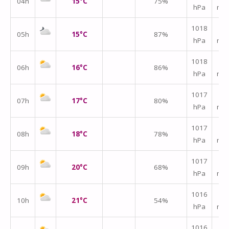
04h
15°C
75%
hPa
m/
↑
1018
05h
15°C
87%
hPa
m/
↑
1018
06h
16°C
86%
hPa
m/
↑
1017
07h
17°C
80%
hPa
m/
↑
1017
08h
18°C
78%
hPa
m/
↑
1017
09h
20°C
68%
hPa
m/
↑
1016
10h
21°C
54%
hPa
m/
↑
1016