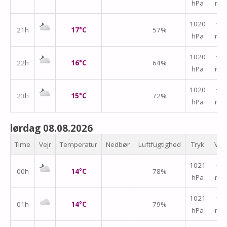
hPa
m/
1020
↑
21h
17°C
57%
hPa
m/
1020
↑
22h
16°C
64%
hPa
m/
1020
↑
23h
15°C
72%
hPa
m/
lørdag 08.08.2026
Time
Vejr
Temperatur
Nedbør
Luftfugtighed
Tryk
Vin
1021
↑
00h
14°C
78%
hPa
m/
1021
↑
01h
14°C
79%
hPa
m/