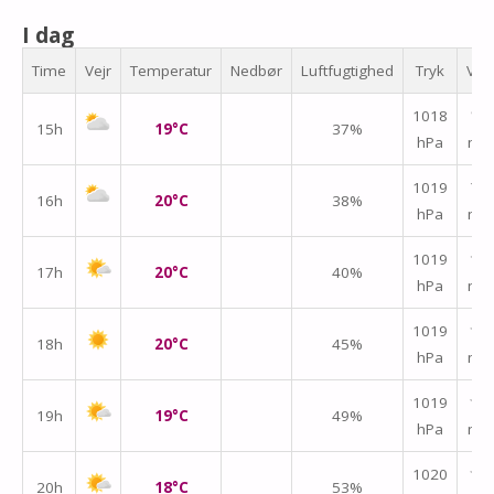
I dag
Time
Vejr
Temperatur
Nedbør
Luftfugtighed
Tryk
Vin
1018
↑
15h
19°C
37%
hPa
m/
1019
↑
16h
20°C
38%
hPa
m/
1019
↑
17h
20°C
40%
hPa
m/
1019
↑
18h
20°C
45%
hPa
m/
1019
↑
19h
19°C
49%
hPa
m/
1020
↑
20h
18°C
53%