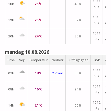
↑
1011
18h
25°C
43%
hPa
m/
↑
1010
19h
25°C
37%
hPa
m/
1011
↑
20h
24°C
30%
hPa
m/
mandag 10.08.2026
Time
Vejr
Temperatur
Nedbør
Luftfugtighed
Tryk
Vin
1011
↑
02h
18°C
2.7mm
88%
hPa
m/
1011
↑
08h
16°C
94%
hPa
m/
1012
↑
14h
21°C
56%
hPa
m/