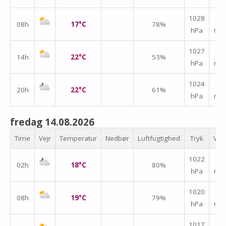
↑
1028
08h
17°C
78%
hPa
m/
↑
1027
14h
22°C
53%
hPa
m/
↑
1024
20h
22°C
61%
hPa
m/
fredag 14.08.2026
Time
Vejr
Temperatur
Nedbør
Luftfugtighed
Tryk
Vin
↑
1022
02h
18°C
80%
hPa
m/
↑
1020
08h
19°C
79%
hPa
m/
↑
1017