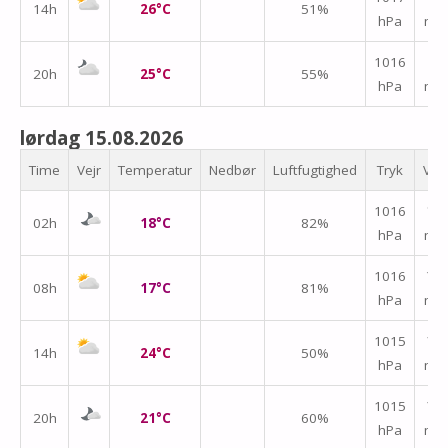
14h
26°C
51%
hPa
m/
↑
1016
20h
25°C
55%
hPa
m/
lørdag 15.08.2026
Time
Vejr
Temperatur
Nedbør
Luftfugtighed
Tryk
Vin
↑
1016
02h
18°C
82%
hPa
m/
1016
↑
08h
17°C
81%
hPa
m/
1015
↑
14h
24°C
50%
hPa
m/
1015
↑
20h
21°C
60%
hPa
m/