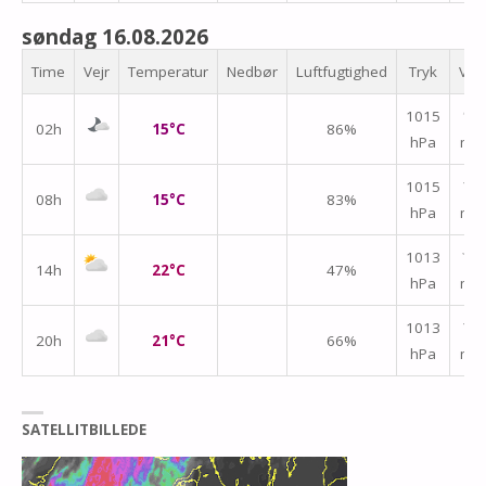
søndag 16.08.2026
Time
Vejr
Temperatur
Nedbør
Luftfugtighed
Tryk
Vin
1015
↑
02h
15°C
86%
hPa
m/
1015
↑
08h
15°C
83%
hPa
m/
1013
↑
14h
22°C
47%
hPa
m/
1013
↑
20h
21°C
66%
hPa
m/
SATELLITBILLEDE