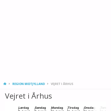
HJEMMESIDE
REGION MIDTJYLLAND
VEJRET I ÅRHUS
Vejret i Århus
Chart
Lørdag
Søndag
Mandag
Tirsdag
Onsdag
Torsda