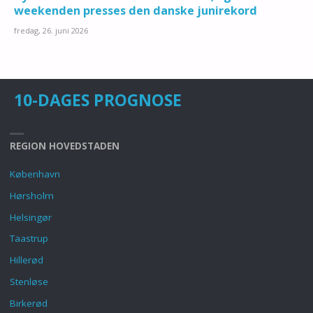
weekenden presses den danske junirekord
fredag, 26. juni 2026
10-DAGES PROGNOSE
REGION HOVEDSTADEN
København
Hørsholm
Helsingør
Taastrup
Hillerød
Stenløse
Birkerød