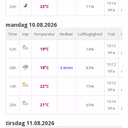
↑
1014
20h
23°C
71%
hPa
m/
mandag 10.08.2026
Time
Vejr
Temperatur
Nedbør
Luftfugtighed
Tryk
Vin
1012
↑
02h
19°C
74%
hPa
m/
↑
1012
08h
18°C
3.9mm
83%
hPa
m/
1013
↑
14h
22°C
75%
hPa
m/
1014
↑
20h
21°C
65%
hPa
m/
tirsdag 11.08.2026