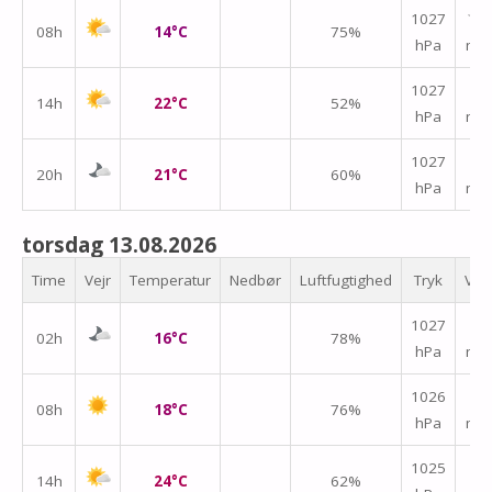
1027
↑
08h
14°C
75%
hPa
m/
↑
1027
14h
22°C
52%
hPa
m/
↑
1027
20h
21°C
60%
hPa
m/
torsdag 13.08.2026
Time
Vejr
Temperatur
Nedbør
Luftfugtighed
Tryk
Vin
↑
1027
02h
16°C
78%
hPa
m/
↑
1026
08h
18°C
76%
hPa
m/
↑
1025
14h
24°C
62%