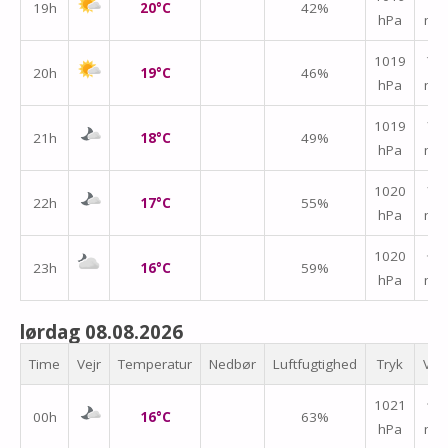
19h
20°C
42%
hPa
m/
↑
1019
20h
19°C
46%
hPa
m/
1019
↑
21h
18°C
49%
hPa
m/
1020
↑
22h
17°C
55%
hPa
m/
1020
↑
23h
16°C
59%
hPa
m/
lørdag 08.08.2026
Time
Vejr
Temperatur
Nedbør
Luftfugtighed
Tryk
Vin
1021
↑
00h
16°C
63%
hPa
m/