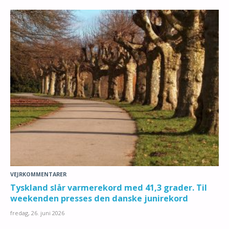
VEJRKOMMENTARER
Tyskland slår varmerekord med 41,3 grader. Til
weekenden presses den danske junirekord
fredag, 26. juni 2026