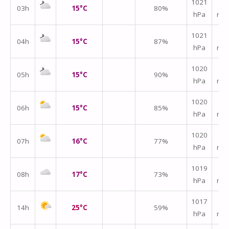
↑
1021
03h
15°C
80%
hPa
m/
↑
1021
04h
15°C
87%
hPa
m/
↑
1020
05h
15°C
90%
hPa
m/
↑
1020
06h
15°C
85%
hPa
m/
↑
1020
07h
16°C
77%
hPa
m/
↑
1019
08h
17°C
73%
hPa
m/
↑
1017
14h
25°C
59%
hPa
m/