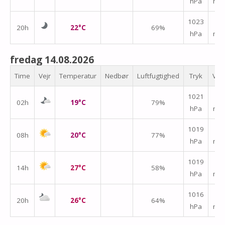
hPa
m/
↑
1023
20h
22°C
69%
hPa
m/
fredag 14.08.2026
Time
Vejr
Temperatur
Nedbør
Luftfugtighed
Tryk
Vin
↑
1021
02h
19°C
79%
hPa
m/
↑
1019
08h
20°C
77%
hPa
m/
↑
1019
14h
27°C
58%
hPa
m/
↑
1016
20h
26°C
64%
hPa
m/