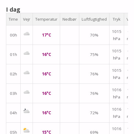
I dag
Time
Vejr
Temperatur
Nedbør
Luftfugtighed
Tryk
Vin
1015
↑
00h
17°C
70%
hPa
m/
1015
↑
01h
16°C
75%
hPa
m/
1015
↑
02h
16°C
76%
hPa
m/
1016
↑
03h
16°C
76%
hPa
m/
1016
↑
04h
16°C
72%
hPa
m/
1016
↑
05h
15°C
69%