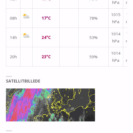
hPa
m/
1015
↑
08h
17°C
78%
hPa
m/
1014
↑
14h
24°C
53%
hPa
m/
↑
1014
20h
23°C
59%
hPa
m/
SATELLITBILLEDE