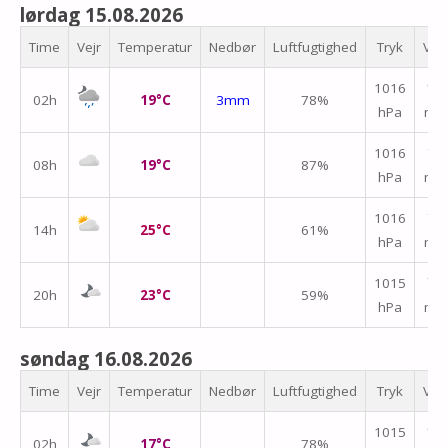
lørdag 15.08.2026
Time
Vejr
Temperatur
Nedbør
Luftfugtighed
Tryk
Vin
1016
↑
02h
19°C
3mm
78%
hPa
m/
↑
1016
08h
19°C
87%
hPa
m/
↑
1016
14h
25°C
61%
hPa
m/
↑
1015
20h
23°C
59%
hPa
m/
søndag 16.08.2026
Time
Vejr
Temperatur
Nedbør
Luftfugtighed
Tryk
Vin
1015
↑
02h
17°C
78%