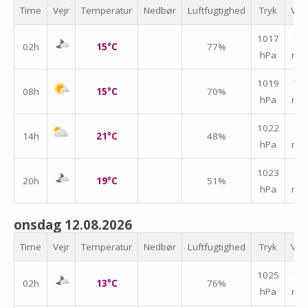
Time
Vejr
Temperatur
Nedbør
Luftfugtighed
Tryk
Vin
1017
↑
02h
15°C
77%
hPa
m/
↑
1019
08h
15°C
70%
hPa
m/
↑
1022
14h
21°C
48%
hPa
m/
↑
1023
20h
19°C
51%
hPa
m/
onsdag 12.08.2026
Time
Vejr
Temperatur
Nedbør
Luftfugtighed
Tryk
Vin
1025
↑
02h
13°C
76%
hPa
m/