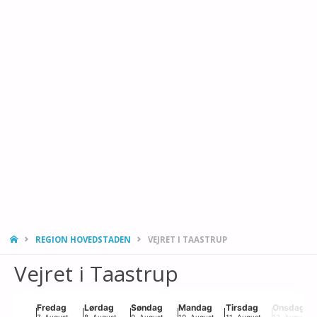
HJEMMESIDE
REGION HOVEDSTADEN
VEJRET I TAASTRUP
Vejret i Taastrup
Chart
Fredag
Lørdag
Søndag
Mandag
Tirsdag
Onsdag