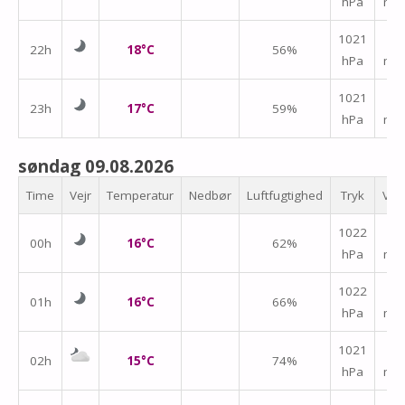
hPa
m/
↑
1021
22h
18°C
56%
hPa
m/
↑
1021
23h
17°C
59%
hPa
m/
søndag 09.08.2026
Time
Vejr
Temperatur
Nedbør
Luftfugtighed
Tryk
Vin
↑
1022
00h
16°C
62%
hPa
m/
↑
1022
01h
16°C
66%
hPa
m/
↑
1021
02h
15°C
74%
hPa
m/