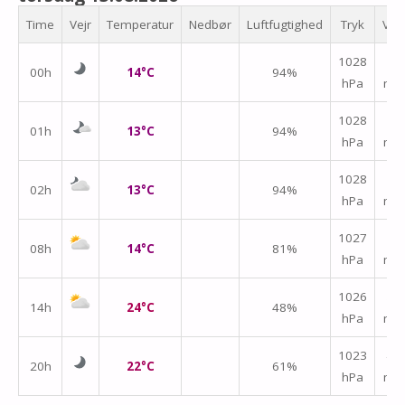
Time
Vejr
Temperatur
Nedbør
Luftfugtighed
Tryk
Vin
↑
1028
00h
14°C
94%
hPa
m/
1028
↑
01h
13°C
94%
hPa
m/
1028
↑
02h
13°C
94%
hPa
m/
↑
1027
08h
14°C
81%
hPa
m/
↑
1026
14h
24°C
48%
hPa
m/
↑
1023
20h
22°C
61%
hPa
m/