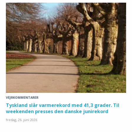
VEJRKOMMENTARER
Tyskland slår varmerekord med 41,3 grader. Til
weekenden presses den danske junirekord
fredag, 26. juni 2026