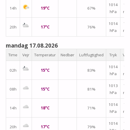
1014
↑
14h
19°C
67%
hPa
m/
1014
↑
20h
17°C
76%
hPa
m/
mandag 17.08.2026
Time
Vejr
Temperatur
Nedbør
Luftfugtighed
Tryk
Vin
1014
↑
02h
15°C
83%
hPa
m/
↑
1013
08h
15°C
81%
hPa
m/
1014
↑
14h
18°C
71%
hPa
m/
↑
1014
20h
17°C
79%