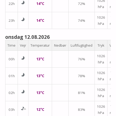
↑
1026
22h
14°C
72%
hPa
m/
↑
1026
23h
14°C
74%
hPa
m/
onsdag 12.08.2026
Time
Vejr
Temperatur
Nedbør
Luftfugtighed
Tryk
Vin
↑
1026
00h
13°C
76%
hPa
m/
↑
1026
01h
13°C
78%
hPa
m/
1026
↑
02h
13°C
81%
hPa
m/
1026
↑
03h
12°C
83%
hPa
m/