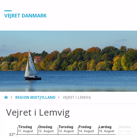
VEJRET DANMARK
HJEMMESIDE
REGION MIDTJYLLAND
VEJRET I LEMVIG
Vejret i Lemvig
Chart
Tirsdag
Onsdag
Torsdag
Fredag
Lørdag
Søndag
11. August
12. August
13. August
14. August
15. August
16. August
32°
Combination chart with 4 data series.