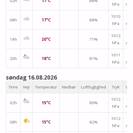
02h
17°C
88%
hPa
m/
1010
↑
08h
17°C
88%
hPa
m/
1012
↑
14h
20°C
71%
hPa
m/
1011
↑
20h
18°C
81%
hPa
m/
søndag 16.08.2026
Time
Vejr
Temperatur
Nedbør
Luftfugtighed
Tryk
Vin
1012
↑
02h
15°C
89%
hPa
m/
1012
↑
08h
15°C
82%
hPa
m/