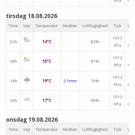
hPa
m/
tirsdag 18.08.2026
Time
Vejr
Temperatur
Nedbør
Luftfugtighed
Tryk
Vin
↑
1013
02h
14°C
82%
hPa
m/
↑
1012
08h
15°C
81%
hPa
m/
↑
1013
14h
19°C
2.1mm
70%
hPa
m/
↑
1013
20h
17°C
90%
hPa
m/
onsdag 19.08.2026
Time
Vejr
Temperatur
Nedbør
Luftfugtighed
Tryk
Vin