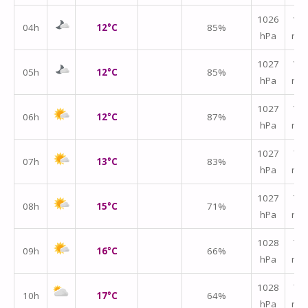
1026
↑
04h
12°C
85%
hPa
m/
1027
↑
05h
12°C
85%
hPa
m/
1027
↑
06h
12°C
87%
hPa
m/
1027
↑
07h
13°C
83%
hPa
m/
↑
1027
08h
15°C
71%
hPa
m/
↑
1028
09h
16°C
66%
hPa
m/
1028
↑
10h
17°C
64%
hPa
m/