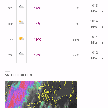
1013
↑
02h
14°C
85%
hPa
m/
↑
1014
08h
15°C
83%
hPa
m/
↑
1014
14h
19°C
66%
hPa
m/
↑
1012
20h
17°C
77%
hPa
m/
SATELLITBILLEDE