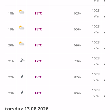
hPa
m/
1028
↑
18h
19°C
62%
hPa
m/
1028
↑
19h
18°C
65%
hPa
m/
1028
↑
20h
18°C
69%
hPa
m/
1028
↑
21h
17°C
73%
hPa
m/
1028
↑
22h
15°C
82%
hPa
m/
↑
1028
23h
14°C
90%
hPa
m/
torsdag 13.08.2026