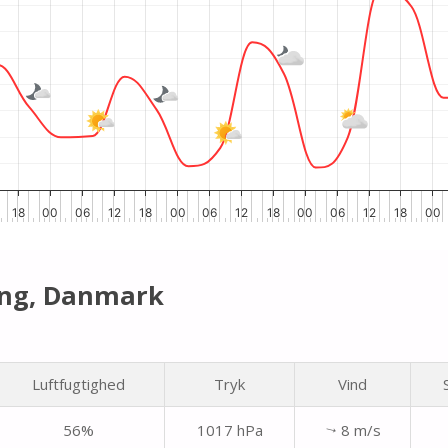
18
00
06
12
18
00
06
12
18
00
06
12
18
00
ing, Danmark
Luftfugtighed
Tryk
Vind
56%
1017 hPa
8 m/s
↑