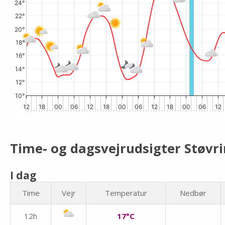
24°
22°
20°
18°
16°
14°
12°
10°
12
18
00
06
12
18
00
06
12
18
00
06
12
Time- og dagsvejrudsigter Støvr
I dag
Time
Vejr
Temperatur
Nedbør
12h
17°C