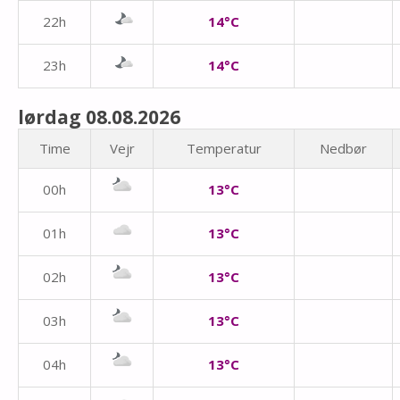
22h
14°C
23h
14°C
lørdag 08.08.2026
Time
Vejr
Temperatur
Nedbør
00h
13°C
01h
13°C
02h
13°C
03h
13°C
04h
13°C