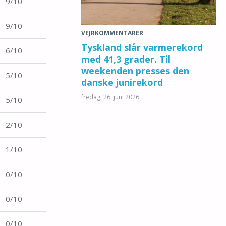
9/10
9/10
VEJRKOMMENTARER
Tyskland slår varmerekord
6/10
med 41,3 grader. Til
weekenden presses den
5/10
danske junirekord
fredag, 26. juni 2026
5/10
2/10
1/10
0/10
0/10
0/10