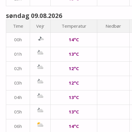
søndag 09.08.2026
Time
Vejr
Temperatur
Nedbør
00h
14°C
01h
13°C
02h
12°C
03h
12°C
04h
13°C
05h
13°C
06h
14°C