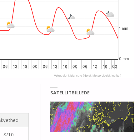
1 mm
0 mm
06
12
18
00
06
12
18
00
06
12
18
00
Vejrudsigt kilde:
yr.no
(Norsk Meteorologisk Institut)
SATELLITBILLEDE
Skyethed
8/10