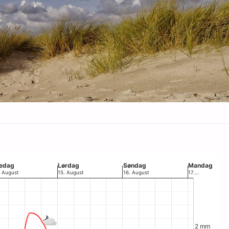
End
edag
Lørdag
Søndag
Mandag
. August
15. August
16. August
17.…
2 mm