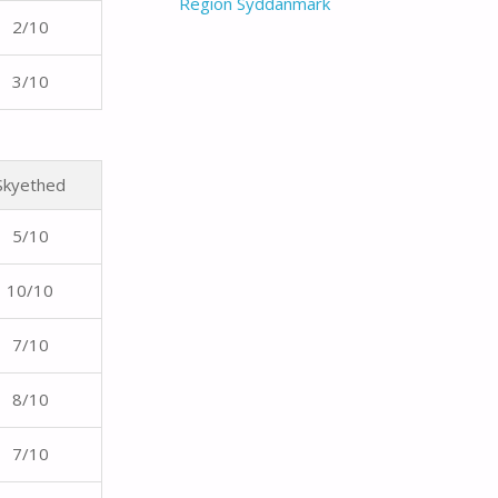
Region Syddanmark
2/10
3/10
Skyethed
5/10
10/10
7/10
8/10
7/10