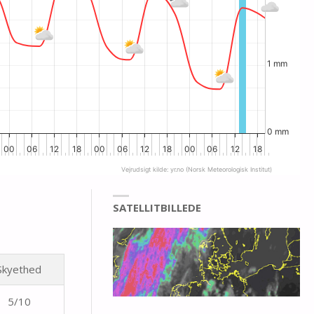
1 mm
0 mm
00
06
12
18
00
06
12
18
00
06
12
18
Vejrudsigt kilde:
yr.no
(Norsk Meteorologisk Institut)
SATELLITBILLEDE
Skyethed
5/10