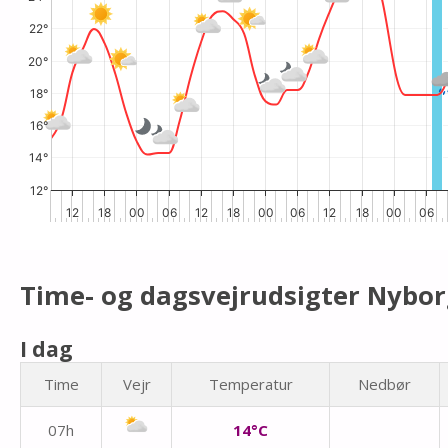
22°
20°
18°
16°
14°
12°
12
18
00
06
12
18
00
06
12
18
00
06
Time- og dagsvejrudsigter Nybo
I dag
Time
Vejr
Temperatur
Nedbør
07h
14°C