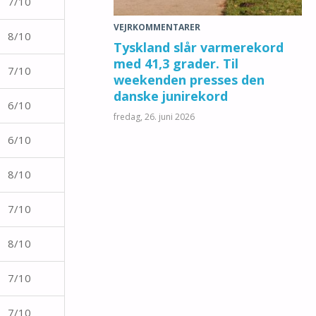
7/10
VEJRKOMMENTARER
8/10
Tyskland slår varmerekord
med 41,3 grader. Til
7/10
weekenden presses den
danske junirekord
6/10
fredag, 26. juni 2026
6/10
8/10
7/10
8/10
7/10
7/10