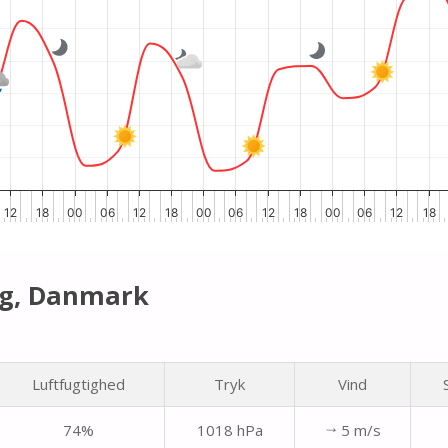
12
18
00
06
12
18
00
06
12
18
00
06
12
18
rg, Danmark
Luftfugtighed
Tryk
Vind
74%
1018 hPa
5 m/s
↑