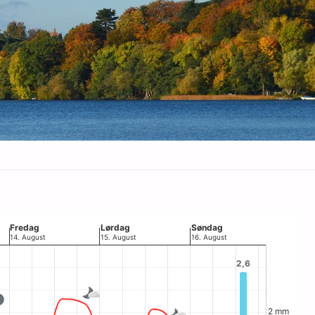
End
Fredag
Lørdag
Søndag
14. August
15. August
16. August
2,6
2,6
2 mm